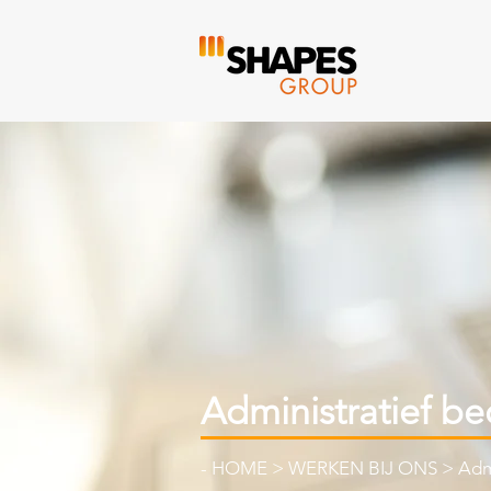
Administratief b
-
HOME
>
WERKEN BIJ ONS
>
Adm