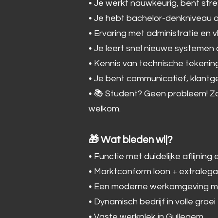
• Je werkt nauwkeurig, bent str
• Je hebt bachelor-denkniveau o
• Ervaring met administratie en v
• Je leert snel nieuwe systemen
• Kennis van technische tekenin
• Je bent communicatief, klantger
• 📚 Student? Geen probleem! Zol
welkom.
🎁 Wat bieden wij?
• Functie met duidelijke aflijni
• Marktconform loon + extralega
• Een moderne werkomgeving m
• Dynamisch bedrijf in volle groei
• Vaste werkplek in Gullegem