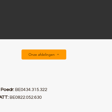
Onze afdelingen
0
Poedr:
BE0434.315.322
ATT:
BE0822.052.630