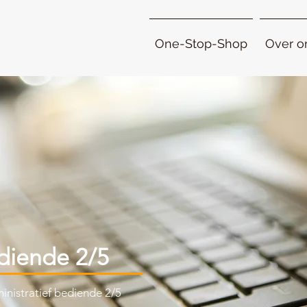
One-Stop-Shop
Over o
ediende 2/5
inistratief bediende 2/5