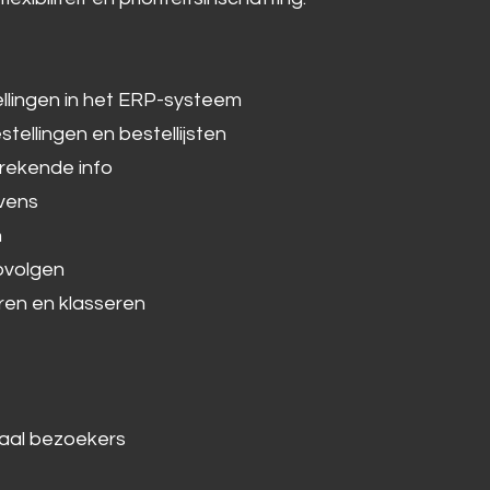
ellingen in het ERP-systeem
ellingen en bestellijsten
brekende info
evens
n
pvolgen
ren en klasseren
aal bezoekers