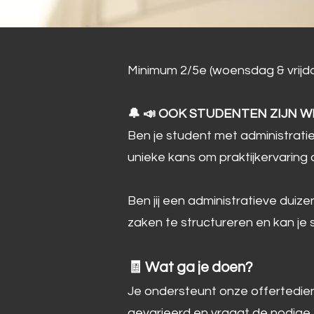
Minimum 2/5e (woensdag & vrijda
🔔 📣 OOK STUDENTEN ZIJN 
Ben je student met administratie
unieke kans om praktijkervarin
Ben jij een administratieve duiz
zaken te structureren en kan je s
🧾 Wat ga je doen?
Je ondersteunt onze offertedien
gevarieerd en vraagt de nodige fle