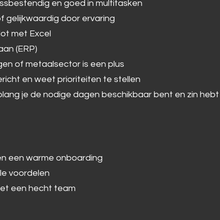
essbestendig en goed in multitasken
f gelijkwaardig door ervaring
lot met Excel
 aan (ERP)
gen of metaalsector is een plus
icht en weet prioriteiten te stellen
ang je de nodige dagen beschikbaar bent en zin hebt om
ng en een warme onboarding
le voordelen
et een hecht team