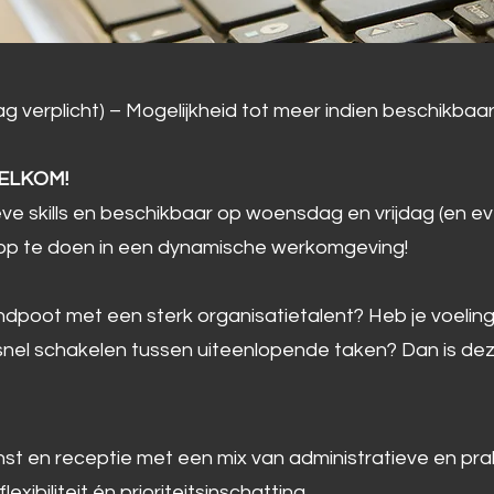
g verplicht) – Mogelijkheid tot meer indien beschikbaa
WELKOM!
ve skills en beschikbaar op woensdag en vrijdag (en ev
g op te doen in een dynamische werkomgeving!
endpoot met een sterk organisatietalent? Heb je voeling
nel schakelen tussen uiteenlopende taken? Dan is deze t
st en receptie met een mix van administratieve en pra
xibiliteit én prioriteitsinschatting.