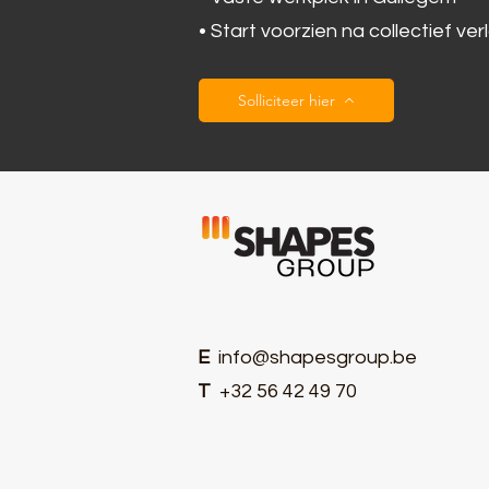
• Start voorzien na collectief ver
Solliciteer hier
E
info@shapesgroup.be
T
+32 56 42 49 70