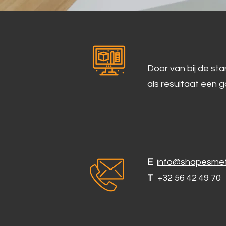
Door van bij de st
als resultaat een 
E
info@shapesmet
T
+32 56 42 49 70