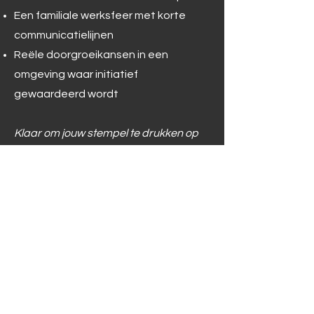
Een familiale werksfeer met korte
communicatielijnen
Reële doorgroeikansen in een
omgeving waar initiatief
gewaardeerd wordt
Klaar om jouw stempel te drukken op
ons magazijnbeheer? Solliciteer
vandaag nog en maak deel uit van ons
enthousiast team!
Solliciteer hier
Download PDF-versie