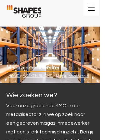
Magazijnmedewerker
-
HOME
>
WERKEN BIJ ONS
>
Magazijnmedewerker
Wie zoeken we?
Voor onze groeiende KMO in de
metaalsector zijn we op zoek naar
een gedreven magazijnmedewerker
met een sterk technisch inzicht. Ben jij