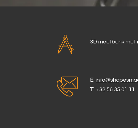
3D meetbank met n
E
info@shapesmac
T
+32 56 35 01 11