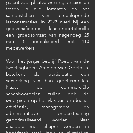
garant voor plaatverwerking, draaien en
frezen in alle formaten en het
samenstellen van uiteenlopende
lasconstructies. In 2022 werd bij een
gediversifieerde klantenportefeuille
een groepsomzet van nagenoeg 25
mio. € gerealiseerd met 110
medewerkers.
Voor het jonge bedrijf Poedr. van de
tweelingbroers Arne en Sven Goethals,
betekent de participatie een
versterking van hun groei-ambities.
Naast de commerciële
schaalvoordelen zullen ook de
synergieën op het vlak van productie-
efficiëntie, management- en
administratieve ondersteuning
geoptimaliseerd worden. Naar
analogie met Shapes worden in
hoofdzaak staal, inox en aluminium