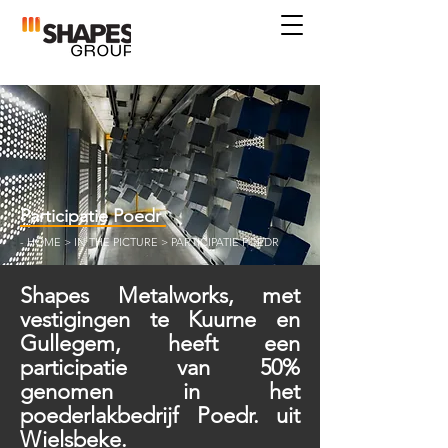
Participatie Poedr
-
HOME
>
IN THE PICTURE
> PARTICIPATIE POEDR
Shapes Metalworks, met
vestigingen te Kuurne en
Gullegem, heeft een
participatie van 50%
genomen in het
poederlakbedrijf Poedr. uit
Wielsbeke.