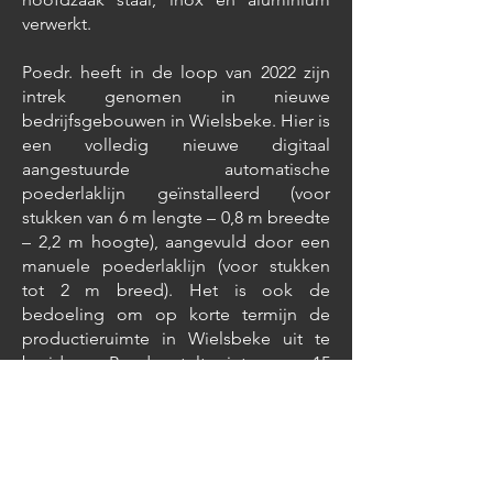
verwerkt.
Poedr. heeft in de loop van 2022 zijn
intrek genomen in nieuwe
bedrijfsgebouwen in Wielsbeke. Hier is
een volledig nieuwe digitaal
aangestuurde automatische
poederlaklijn geïnstalleerd (voor
stukken van 6 m lengte – 0,8 m breedte
– 2,2 m hoogte), aangevuld door een
manuele poederlaklijn (voor stukken
tot 2 m breed). Het is ook de
bedoeling om op korte termijn de
productieruimte in Wielsbeke uit te
breiden. Poedr. telt intussen 15
personeelsleden.