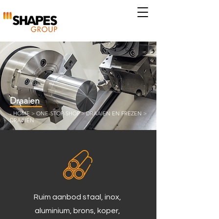
Draaien
-
HOME
>
ONE-STOP-SHOP
>
DRAAIEN EN FREZEN
>
DRAAIEN
Ruim aanbod staal, inox,
aluminium, brons, koper,