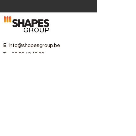
E
info@shapesgroup.be
T
+32 56 42 49 70
Laden en lossen:
Ma - Do 8u00 - 12u00 | 12u30 -
15u45 Vr 8u00 - 12u00 |
12u30 - 14u30
Onze afdelingen
Copyright © 2026 Shapes Group