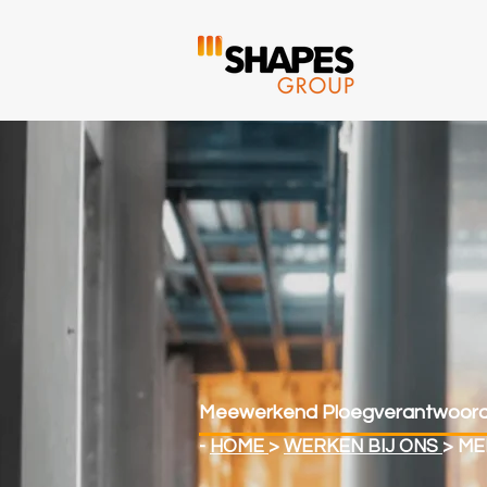
Meewerkend Ploegverantwoorde
-
HOME
>
WERKEN BIJ ONS
> M