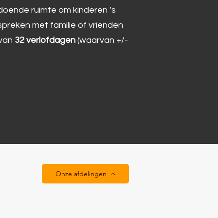
oldoende ruimte om kinderen ’s
spreken met familie of vrienden
 van
32 verlofdagen
(waarvan +/-
Onze afdelingen