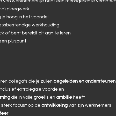
en van werknemers (je bent een mensgerichte verantwoo
end) ploegwerk
 je hoog in het vaandel
ressbestendige werkhouding
k of bent bereidt dit aan te leren
 een pluspunt
n collega’s die je zullen
begeleiden en ondersteunen
 inclusief extralegale voordelen
eming
die in volle
groei
is en
ambitie
heeft
sterk focust op de
ontwikkeling
van zijn werknemers
feer