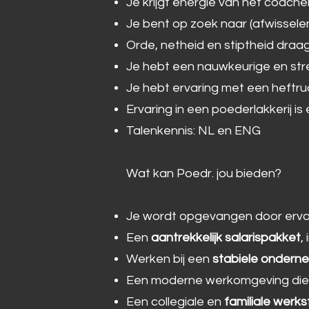
Je krijgt energie van het coach
Je bent op zoek naar (afwissel
Orde, netheid en stiptheid draag
Je hebt een nauwkeurige en st
Je hebt ervaring met een heftruc
Ervaring in een poederlakkerij is
Talenkennis: NL en ENG
Wat kan Poedr. jou bieden?
Je wordt opgevangen door ervare
Een
aantrekkelijk salarispakket
,
Werken bij een
stabiele ondern
Een moderne werkomgeving die 
Een collegiale en
familiale werks