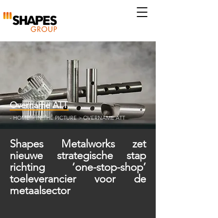
Overname ATT
-
HOME
>
IN THE PICTURE
> OVERNAME ATT
Shapes Metalworks zet
nieuwe strategische stap
richting ‘one-stop-shop’
toeleverancier voor de
metaalsector