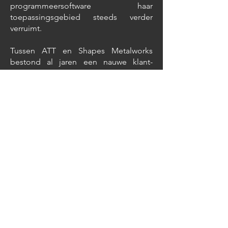
programmeersoftware haar
toepassingsgebied steeds verder
verruimt.
Tussen ATT en Shapes Metalworks
bestond al jaren een nauwe klant-
leveranciersrelatie. ATT blijft de
komende jaren haar activiteiten als 100
% dochter van Shapes Metalworks NV
uitoefenen vanuit Roeselare. Naast de
commerciële schaalvoordelen zullen
ook de synergieën op het vlak van
productie-efficiëntie geoptimaliseerd
worden.