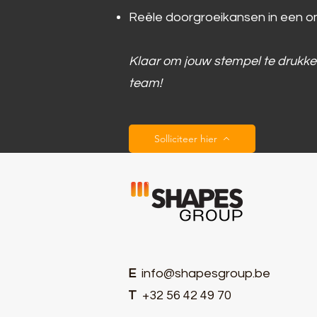
Reële doorgroeikansen in een o
Klaar om jouw stempel te drukke
team!
Solliciteer hier
E
info@shapesgroup.be
T
+32 56 42 49 70