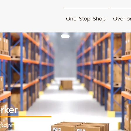
One-Stop-Shop
Over o
rker
azijnmedewerker