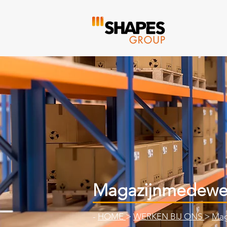
Magazijnmedewe
-
HOME
>
WERKEN BIJ ONS
>
Mag