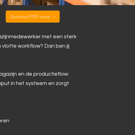
Download PDF-versie
azijnmedewerker met een sterk
 vlotte workflow? Dan ben jij
magazijn en de productieflow:
input in het systeem en zorgt
eren