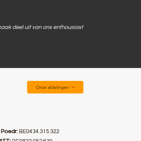
aak deel uit van ons enthousiast
Onze afdelingen
0
Poedr:
BE0434.315.322