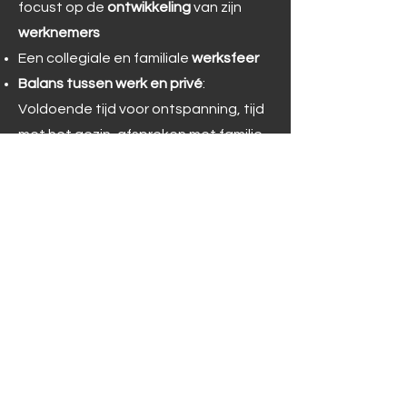
focust op de
ontwikkeling
van zijn
werknemers
Een collegiale en familiale
werksfeer
Balans tussen werk en privé
:
Voldoende tijd voor ontspanning, tijd
met het gezin, afspreken met familie
en vrienden, de wereld te ontdekken,
… omwille van flexibele werkuren (in
overleg) en je hebt
32
verlofdagen
(waarvan +/- 6 vrij te
kiezen)
Verbinding met collega’s door
bedrijfsevenementen
(inclusief
partner)
Solliciteer hier