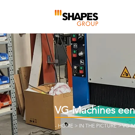
VG-Machines een 
-
HOME
>
IN THE PICTURE
> VG-M