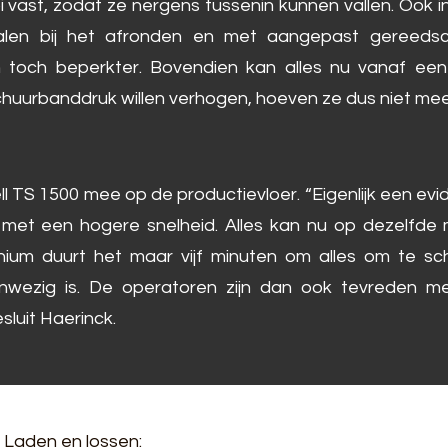
vast, zodat ze nergens tussenin kunnen vallen. Ook i
alen bij het afronden en met aangepast gereedsch
toch beperkter. Bovendien kan alles nu vanaf een 
uurbanddruk willen verhogen, hoeven ze dus niet meer i
ell TS 1500 mee op de productievloer. “Eigenlijk een e
met een hogere snelheid. Alles kan nu op dezelfde 
inium duurt het maar vijf minuten om alles om te sc
aanwezig is. De operatoren zijn dan ook tevreden 
esluit Haerinck.
Laden en lossen: