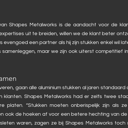
van Shapes Metalworks is de aandacht voor de klant.
xpertises uit te breiden, willen we de klant beter ontzo
ons evengoed een partner als hij zijn stukken enkel wil la
 samenleggen, maar we zijn ook uiterst competitief in e
bramen
 leveren, gaan alle aluminium stukken al jaren standa
 klanten. Shapes Metalworks had er zelfs twee staa
e platen. “Stukken moeten onberispelijk zijn als z
n ook de hoeken af voor een betere hechting van de l
ersleten waren, zagen ze bij Shapes Metalworks toch 