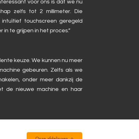
nteressant voor ons is dat we nu
ap zelfs tot 2 millimeter. Die
intuïtief touchscreen geregeld
n te grijpen in het proces.”
vidente keuze. We kunnen nu meer
machine gebeuren. Zelfs als we
hakelen, onder meer dankzij de
met de nieuwe machine en haar
Onze afdelingen