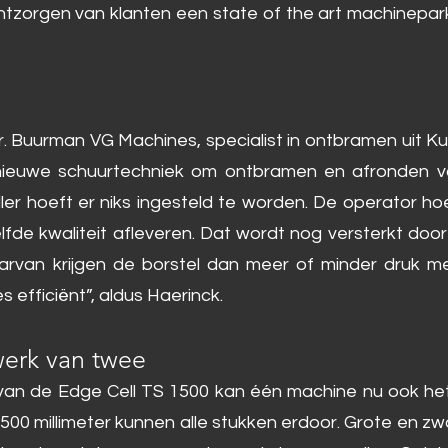
ontzorgen van klanten een state of the art machinepark.
r. Buurman VG Machines, specialist in ontbramen uit K
euwe schuurtechniek om ontbramen en afronden vo
ller hoeft er niks ingesteld te worden. De operator h
elfde kwaliteit afleveren. Dat wordt nog versterkt d
 daarvan krijgen de borstel dan meer of minder druk m
s efficiënt”, aldus Haerinck.
werk van twee
en van de Edge Cell TS 1500 kan één machine nu ook he
0 millimeter kunnen alle stukken erdoor. Grote en zwa